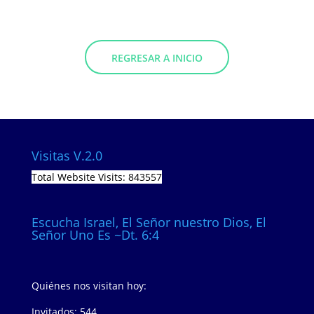
REGRESAR A INICIO
Visitas V.2.0
Total Website Visits: 843557
Escucha Israel, El Señor nuestro Dios, El
Señor Uno Es ~Dt. 6:4
Quiénes nos visitan hoy:
Invitados: 544