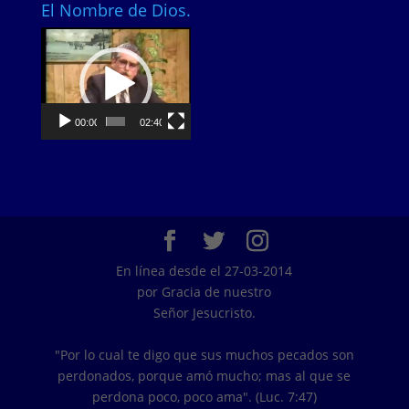
El Nombre de Dios.
Video
Player
00:00
02:40
En línea desde el 27-03-2014
por Gracia de nuestro
Señor Jesucristo.
"Por lo cual te digo que sus muchos pecados son
perdonados, porque amó mucho; mas al que se
perdona poco, poco ama". (Luc. 7:47)