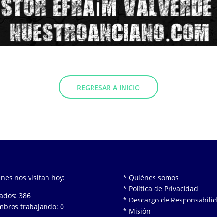
REGRESAR A INICIO
nes nos visitan hoy:
* Quiénes somos
* Política de Privacidad
tados: 386
* Descargo de Responsabili
bros trabajando: 0
* Misión