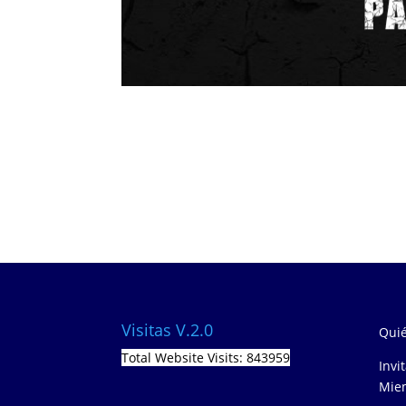
Visitas V.2.0
Quié
Total Website Visits: 843959
Invi
Miem