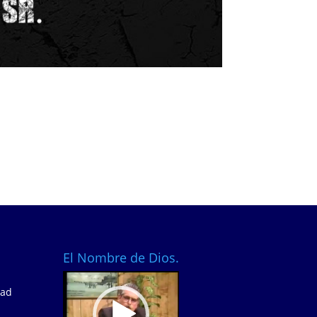
El Nombre de Dios.
Video
dad
Player