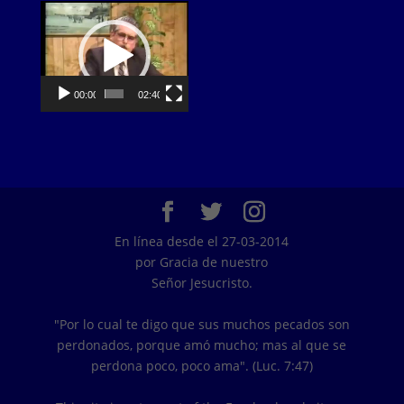
Video
Player
00:00
02:40
En línea desde el 27-03-2014
por Gracia de nuestro
Señor Jesucristo.
"Por lo cual te digo que sus muchos pecados son
perdonados, porque amó mucho; mas al que se
perdona poco, poco ama". (Luc. 7:47)