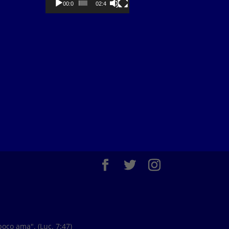
00:00
02:40
oco ama". (Luc. 7:47)