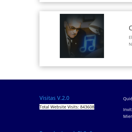
O
E
N
Visitas V.2.0
Quié
Total Website Visits: 843608
Invi
Miem