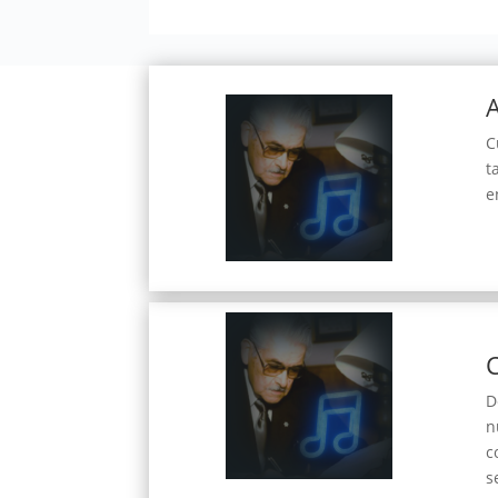
C
t
e
C
D
n
c
s