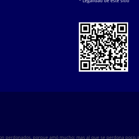
* Legalidad de este sitio
son perdonados, porque amó mucho; mas al que se perdona poco, p