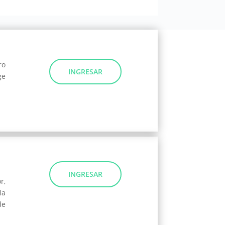
ro
INGRESAR
ge
INGRESAR
r,
la
de