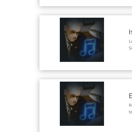
I
L
S
R
t