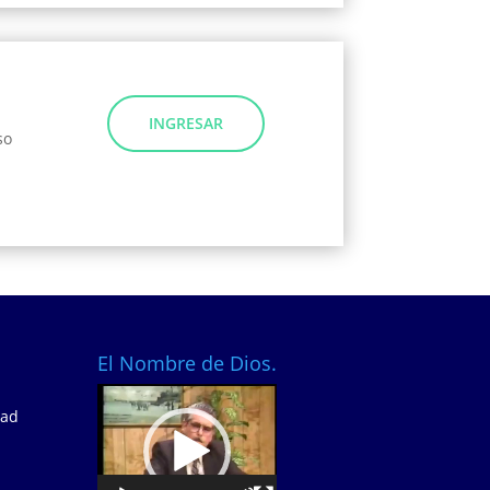
INGRESAR
so
El Nombre de Dios.
Video
dad
Player