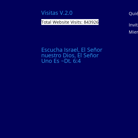
Visitas V.2.0
Quié
Total Website Visits: 843926
Invi
Miem
Escucha Israel, El Señor
nuestro Dios, El Señor
Uno Es ~Dt. 6:4