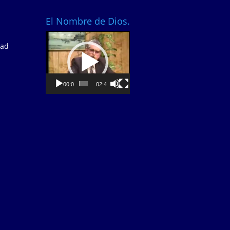
El Nombre de Dios.
Video
dad
Player
00:00
02:40