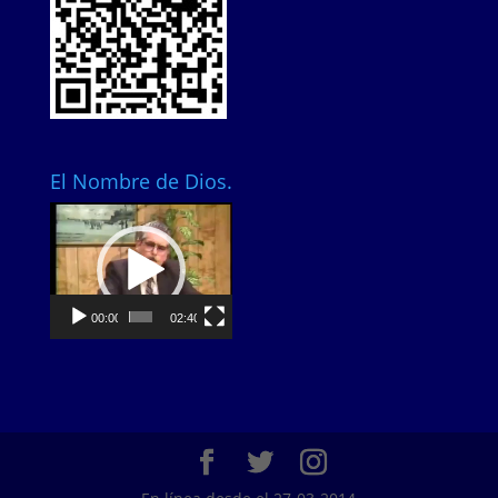
El Nombre de Dios.
Video
Player
00:00
02:40