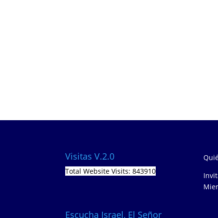
Visitas V.2.0
Quié
Total Website Visits: 843910
Invi
Miem
Escucha Israel, El Señor