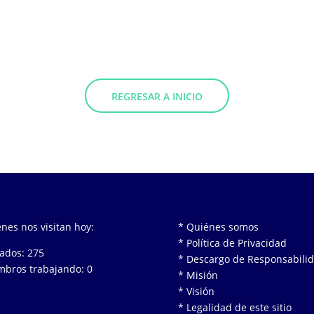
REGRESAR A INICIO
nes nos visitan hoy:
* Quiénes somos
* Política de Privacidad
tados: 275
* Descargo de Responsabili
bros trabajando: 0
* Misión
* Visión
* Legalidad de este sitio