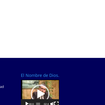
El Nombre de Dios.
Video
dad
Player
00:00
02:40