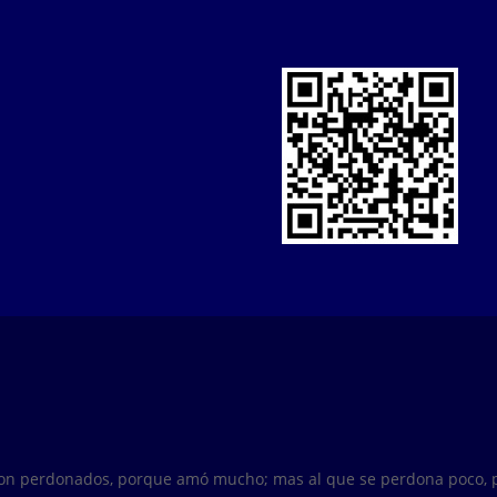
son perdonados, porque amó mucho; mas al que se perdona poco, p