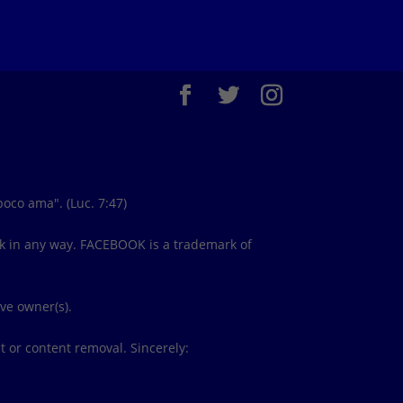
oco ama". (Luc. 7:47)
ook in any way. FACEBOOK is a trademark of
ive owner(s).
t or content removal. Sincerely: