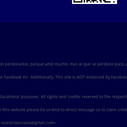
son perdonados, porque amó mucho; mas al que se perdona poco, p
e or Facebook Inc. Additionally, This site is NOT endorsed by Faceb
educational purposes. All rights and credits reserved to the respect
n this website please be so kind to direct message us to claim credi
m nuestroanciano@gmail.com>