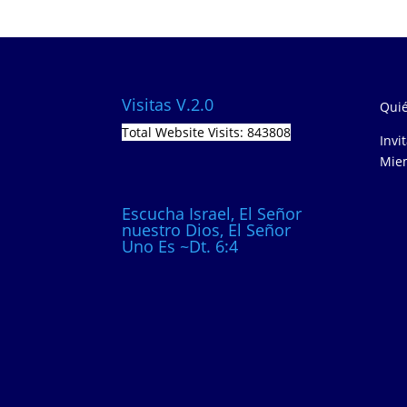
Visitas V.2.0
Quié
Total Website Visits: 843808
Invi
Miem
Escucha Israel, El Señor
nuestro Dios, El Señor
Uno Es ~Dt. 6:4