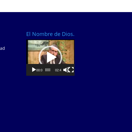
El Nombre de Dios.
Video
dad
Player
00:00
02:40