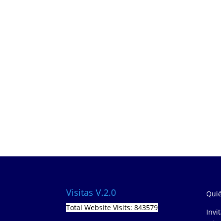
Visitas V.2.0
Quié
Total Website Visits: 843579
Invi