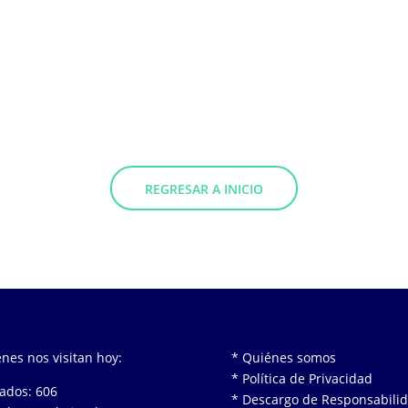
REGRESAR A INICIO
nes nos visitan hoy:
* Quiénes somos
* Política de Privacidad
tados: 606
* Descargo de Responsabili