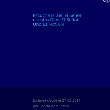
Miem
Escucha Israel, El Señor
nuestro Dios, El Señor
Uno Es ~Dt. 6:4
En línea desde el 27-03-2014
por Gracia de nuestro