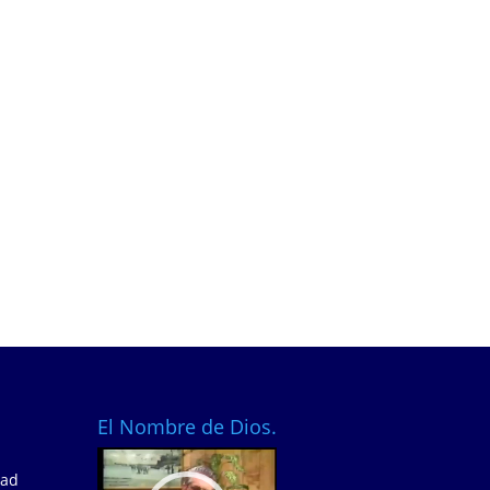
El Nombre de Dios.
Video
dad
Player