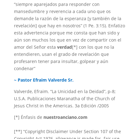
“siempre aparejados para responder con
mansedumbre y reverencia a cada uno que os
demande la razón de la esperanza [y también de la
revelación] que hay en nosotros” (1 Pe. 3:15). Enfatizo
esta advertencia porque me consta que han sido y
aún son muchos los que en vez de compartir con el
amor del Señor esta
verdad
[*] con los que no la
entendieren, usan el grado de revelación que
profesaren tener para insultar, golpear y aún
condenar”
~
Pastor Efraim Valverde Sr.
Valverde, Efraim. “La Unicidad en la Deidad”, p-8;
U.S.A. Publicaciones Maranatha of the Church of
Jesus Christ in the Americas. 3a Edición /2005
[*] Énfasis de
nuestroanciano.com
[**] “Copyright Disclaimer Under Section 107 of the
Copyright Act 1976, allowance is made for -fair use-