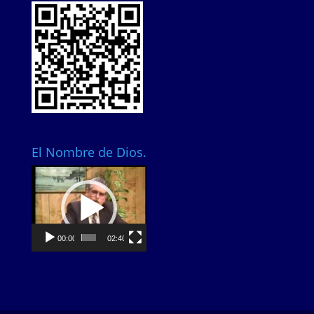
El Nombre de Dios.
Video
Player
00:00
02:40