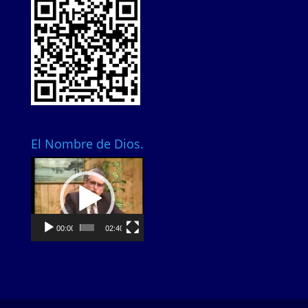
El Nombre de Dios.
Video
Player
00:00
02:40