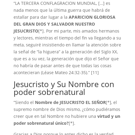
“LA TERCERA CONFLAGRACION MUNDIAL, […] es
nada menos que la última guerra que habrá de
estallar para dar lugar a la
APARICION GLORIOSA
DEL GRAN DIOS Y SALVADOR NUESTRO
JESUCRISTO
[*]. Por mi parte, mis amados hermanos
y lectores, mientras el tiempo del fin va llegando a su
meta, seguiré insistiendo en llamar la atención sobre
la señal de “la higuera” a la generación del Siglo XX,
que es a su vez, la generación que dijo el Señor que
no habría de pasar antes de que todas las cosas
acontecieran (Léase Mateo 24:32-35).” [11]
Jesucristo y Su Nombre con
poder sobrenatural
“Siendo el
Nombre de JESUCRISTO EL SEÑOR
[*], el
supremo nombre de Dios mismo, ¿cómo pudiéramos
creer que en tal Nombre no hubiere una
virtud y un
poder sobrenatural único?
[*].
Gracias a Dios porque lo antes dicho es la verdad