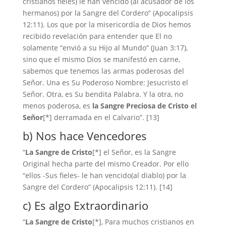
cristianos fieles) le han vencido (al acusador de los
hermanos) por la Sangre del Cordero” (Apocalipsis
12:11). Los que por la misericordia de Dios hemos
recibido revelación para entender que El no
solamente “envió a su Hijo al Mundo” (Juan 3:17),
sino que el mismo Dios se manifestó en carne,
sabemos que tenemos las armas poderosas del
Señor. Una es Su Poderoso Nombre: Jesucristo el
Señor. Otra, es Su bendita Palabra. Y la otra, no
menos poderosa, es
la Sangre Preciosa de Cristo el
Señor
[*] derramada en el Calvario”. [13]
b) Nos hace Vencedores
“
La Sangre de Cristo
[*] el Señor, es la Sangre
Original hecha parte del mismo Creador. Por ello
“ellos -Sus fieles- le han vencido(al diablo) por la
Sangre del Cordero” (Apocalipsis 12:11). [14]
c) Es algo Extraordinario
“
La Sangre de Cristo
[*], Para muchos cristianos en