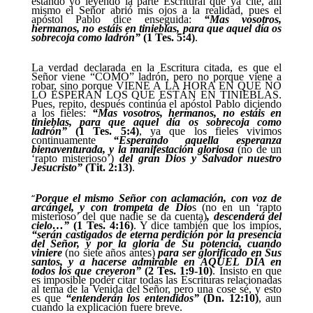
estando yo leyendo la parte Escritural que ya cité, allí
mismo el Señor abrió mis ojos a la realidad, pues el
apóstol Pablo dice enseguida:
“Mas vosotros,
hermanos, no estáis en tinieblas, para que aquel día os
sobrecoja como ladrón”
(1 Tes. 5:4)
.
La verdad declarada en la Escritura citada, es que el
Señor viene “COMO” ladrón, pero no porque viene a
robar, sino porque VIENE A LA HORA EN QUE NO
LO ESPERAN LOS QUE ESTÁN EN TINIEBLAS.
Pues, repito, después continúa el apóstol Pablo diciendo
a los fieles:
“Mas vosotros, hermanos, no estáis en
tinieblas, para que aquel día os sobrecoja como
ladrón”
(1 Tes. 5:4)
, ya que los fieles vivimos
continuamente
“Esperando aquella esperanza
bienaventurada, y la manifestación gloriosa
(no de un
‘rapto misterioso’)
del gran Dios y Salvador nuestro
Jesucristo”
(Tit. 2:13)
.
“
Porque el mismo Señor con aclamación, con voz de
arcángel, y con trompeta de Dio
s (no en un ‘rapto
misterioso’ del que nadie se da cuenta)
, descenderá del
cielo…”
(1 Tes. 4:16)
. Y dice también que los impíos,
“serán castigados de eterna perdición por la presencia
del Señor, y por la gloria de Su potencia, cuando
viniere
(no siete años antes)
para ser glorificado en Sus
santos, y a hacerse admirable en AQUEL DÍA en
todos los que creyeron”
(2 Tes. 1:9-10)
. Insisto en que
es imposible poder citar todas las Escrituras relacionadas
al tema de la Venida del Señor, pero una cose sé, y esto
es que
“entenderán los entendidos”
(Dn. 12:10)
, aun
cuando la explicación fuere breve.