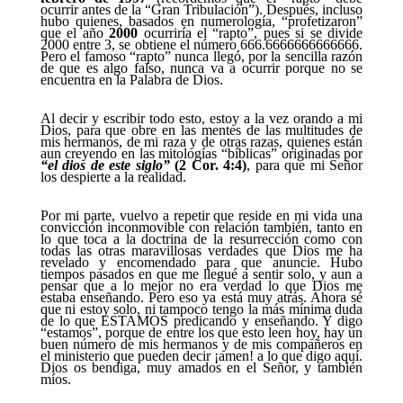
ocurrir antes de la “Gran Tribulación”). Después, incluso
hubo quienes, basados en numerología, “profetizaron”
que el año
2000
ocurriría el “rapto”, pues si se divide
2000 entre 3, se obtiene el número 666.6666666666666.
Pero el famoso “rapto” nunca llegó, por la sencilla razón
de que es algo falso, nunca va a ocurrir porque no se
encuentra en la Palabra de Dios.
Al decir y escribir todo esto, estoy a la vez orando a mi
Dios, para que obre en las mentes de las multitudes de
mis hermanos, de mi raza y de otras razas, quienes están
aun creyendo en las mitologías “bíblicas” originadas por
“el dios de este siglo”
(2 Cor. 4:4)
, para que mi Señor
los despierte a la realidad.
Por mi parte, vuelvo a repetir que reside en mi vida una
convicción inconmovible con relación también, tanto en
lo que toca a la doctrina de la resurrección como con
todas las otras maravillosas verdades que Dios me ha
revelado y encomendado para que anuncie. Hubo
tiempos pasados en que me llegué a sentir solo, y aun a
pensar que a lo mejor no era verdad lo que Dios me
estaba enseñando. Pero eso ya está muy atrás. Ahora sé
que ni estoy solo, ni tampoco tengo la más mínima duda
de lo que ESTAMOS predicando y enseñando. Y digo
“estamos”, porque de entre los que esto leen hoy, hay un
buen número de mis hermanos y de mis compañeros en
el ministerio que pueden decir ¡amen! a lo que digo aquí.
Dios os bendiga, muy amados en el Señor, y también
míos.