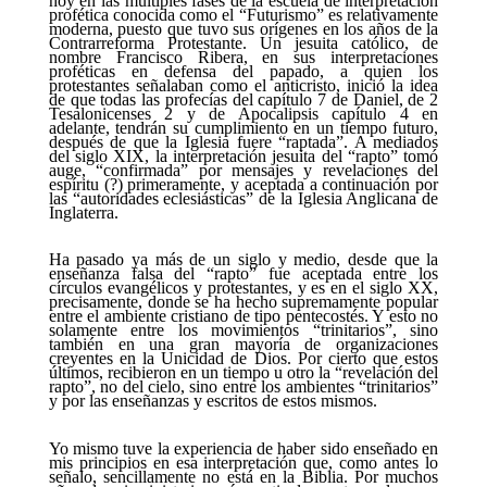
hoy en las múltiples fases de la escuela de interpretación
profética conocida como el “Futurismo” es relativamente
moderna, puesto que tuvo sus orígenes en los años de la
Contrarreforma Protestante. Un jesuita católico, de
nombre Francisco Ribera, en sus interpretaciones
proféticas en defensa del papado, a quien los
protestantes señalaban como el anticristo, inició la idea
de que todas las profecías del capítulo 7 de Daniel, de 2
Tesalonicenses 2 y de Apocalipsis capítulo 4 en
adelante, tendrán su cumplimiento en un tiempo futuro,
después de que la Iglesia fuere “raptada”. A mediados
del siglo XIX, la interpretación jesuita del “rapto” tomó
auge, “confirmada” por mensajes y revelaciones del
espíritu (?) primeramente, y aceptada a continuación por
las “autoridades eclesiásticas” de la Iglesia Anglicana de
Inglaterra.
Ha pasado ya más de un siglo y medio, desde que la
enseñanza falsa del “rapto” fue aceptada entre los
círculos evangélicos y protestantes, y es en el siglo XX,
precisamente, donde se ha hecho supremamente popular
entre el ambiente cristiano de tipo pentecostés. Y esto no
solamente entre los movimientos “trinitarios”, sino
también en una gran mayoría de organizaciones
creyentes en la Unicidad de Dios. Por cierto que estos
últimos, recibieron en un tiempo u otro la “revelación del
rapto”, no del cielo, sino entre los ambientes “trinitarios”
y por las enseñanzas y escritos de estos mismos.
Yo mismo tuve la experiencia de haber sido enseñado en
mis principios en esa interpretación que, como antes lo
señalo, sencillamente no está en la Biblia. Por muchos