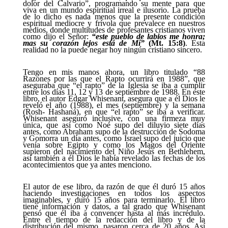
dolor del Calvario”, programando su mente para que
viva en un mundo espiritual irreal e ilusorio. La prueba
de lo dicho es nada menos que la presente condición
espiritual mediocre y frívola que prevalece en nuestros
medios, donde multitudes de profesantes cristianos viven
como dijo el Señor:
“este pueblo de labios me honra;
mas su corazón lejos está de Mí”
(Mt. 15:8)
. Esta
realidad no la puede negar hoy ningún cristiano sincero.
Tengo en mis manos ahora, un libro titulado “88
Razones por las que el Rapto ocurrirá en 1988”, que
aseguraba que “el rapto” de la Iglesia se iba a cumplir
entre los días 11, 12 y 13 de septiembre de 1988. En este
libro, el autor Edgar Whisenant, asegura que a él Dios le
reveló el año (1988), el mes (septiembre) y la semana
(Rosh-
Hashaná), en que “el rapto” se iba a verificar.
Whisenant aseguró inclusive, con una firmeza muy
única, que así como Noé supo del diluvio siete días
antes, como Abraham supo de la destrucción de Sodoma
y Gomorra un día antes, como Israel supo del juicio que
venía sobre Egipto y como los Magos del Oriente
supieron del nacimiento del Niño Jesús en Bethlehem,
así también a él Dios le había revelado las fechas de los
acontecimientos que ya antes menciono.
El autor de ese libro, da razón de que él duró 15 años
haciendo investigaciones en todos los aspectos
imaginables, y duró 15 años para terminarlo. El libro
tiene información y datos, a tal grado que Whisenant
pensó que él iba a convencer hasta al más incrédulo.
Entre el tiempo de la redacción del libro y de la
distribución del mismo, pasaron cerca de 20 años. Así