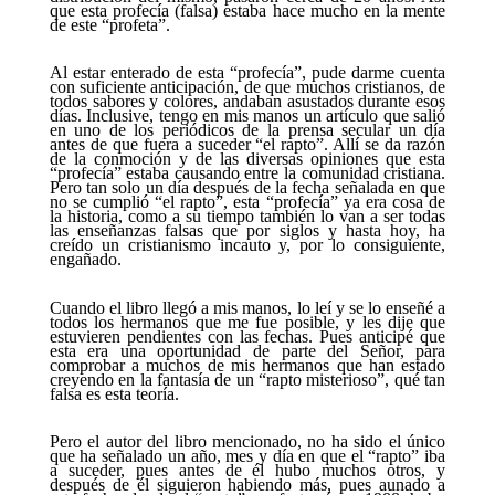
que esta profecía (falsa) estaba hace mucho en la mente
de este “profeta”.
Al estar enterado de esta “profecía”, pude darme cuenta
con suficiente anticipación, de que muchos cristianos, de
todos sabores y colores, andaban asustados durante esos
días. Inclusive, tengo en mis manos un artículo que salió
en uno de los periódicos de la prensa secular un día
antes de que fuera a suceder “el rapto”. Allí se da razón
de la conmoción y de las diversas opiniones que esta
“profecía” estaba causando entre la comunidad cristiana.
Pero tan solo un día después de la fecha señalada en que
no se cumplió “el rapto”, esta “profecía” ya era cosa de
la historia, como a su tiempo también lo van a ser todas
las enseñanzas falsas que por siglos y hasta hoy, ha
creído un cristianismo incauto y, por lo consiguiente,
engañado.
Cuando el libro llegó a mis manos, lo leí y se lo enseñé a
todos los hermanos que me fue posible, y les dije que
estuvieren pendientes con las fechas. Pues anticipé que
esta era una oportunidad de parte del Señor, para
comprobar a muchos de mis hermanos que han estado
creyendo en la fantasía de un “rapto misterioso”, qué tan
falsa es esta teoría.
Pero el autor del libro mencionado, no ha sido el único
que ha señalado un año, mes y día en que el “rapto” iba
a suceder, pues antes de él hubo muchos otros, y
después de él siguieron habiendo más, pues aunado a