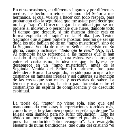
En otras ocasiones, en diferentes lugares y por diferentes
medios, he hecho un reto en el amor del Señor a mis
hermanos, el cual vuelvo a hacer con todo respeto, para
probar con ello la seguridad que me asiste para decir que
no hay “rapto”: Ofrezco pagar la cantidad que se me
pidiere al individuo o personaje que fuere, dándole todo
el tiempo que deseare, si me muestra dónde está en
forma explícita el “rapto” en la Biblia. Los Textos
Sagrados que alguien pudiere mostrar, tendrán de ser sin
duda los que hablan no de un “rapto misterioso”, sino de
la Segunda Venida de nuestro Señor Jesucristo en Su
gloria, cuando inclusive,
“todo ojo le verá”
(Ap. 1:7)
.
Al principio hago referencia a las razones que le han
asistido al espíritu del mal, para esforzarse en propagar
entre el cristianismo la idea de que la Iglesia se
desaparece en un “rapto misterioso”, antes de la
Segunda Venida del Señor. Lo primero, fue para
defender a Roma. Lo segundo, ha sido para ocupar a los
cristianos en fantasías irreales y así quitarles su atención
de las cosas que son reales y necesarias de saber. La
tercera y mayor razón, ha sido para fomentar entre el
cristianismo un espíritu de complacencia y de descuido
espiritual.
La teoría del “rapto” no viene sola, sino que está
mancomunada con otras interpretaciones torcidas más,
como lo es la hoy también popular enseñanza de que “la
Iglesia está llamada para no sufrir tribulación”. Esto ha
tenido un tremendo impacto entre el pueblo de Dios,
pues ha producido “otro evangelio”. Un evangelio
elegante de puras bendiciones, que quita del cristiano “el