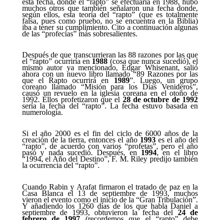
esta fecha, donde el “rapto” se efectuaría en 1988, hubo
muchos otros que también señalaron una fecha donde,
según ellos, esta teoría del “rapto” (que es totalmente
falsa, pues como pruebo, no se encuentra en la Biblia)
iba a tener su cumplimiento. Cito a continuación algunas
de las “profecías” más sobresalientes.
Después de que transcurrieran las 88 razones por las que
el “rapto” ocurriría en
1988
(cosa que nunca sucedió), el
mismo autor ya mencionado, Edgar Whisenant, salió
ahora con un nuevo libro llamado “89 Razones por las
que el Rapto ocurrirá en
1989
”. Luego, un grupo
coreano llamado “Misión para los Días Venideros”,
causó un revuelo en la iglesia coreana en el otoño de
1992. Ellos profetizaron que el
28 de octubre de 1992
sería la fecha del “rapto”. La fecha estuvo basada en
numerología.
Si el año 2000 es el fin del ciclo de 6000 años de la
creación de la tierra, entonces el año
1993
es el año del
“rapto”, de acuerdo con varios “profetas”, pero el año
pasó y nada sucedió. Después, en
1994
, en el libro
“1994, el Año del Destino”, F. M. Riley predijo también
la ocurrencia del “rapto”.
Cuando Rabin y Arafat firmaron el tratado de paz en la
Casa Blanca el 13 de septiembre de 1993, muchos
vieron el evento como el inicio de la “Gran Tribulación”.
Y añadiendo los 1260 días de los que habla Daniel a
septiembre de 1993, obtuvieron la fecha del
24 de
febrero de 1997
(recordemos que el “rapto” debe