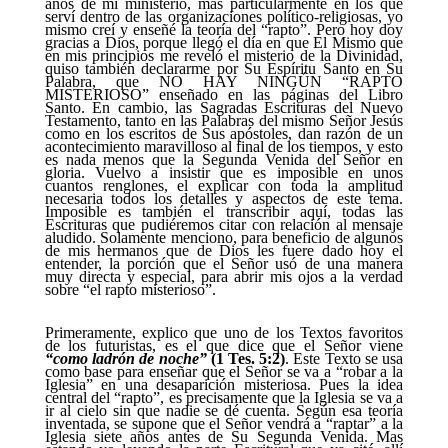
años de mi ministerio, más particularmente en los que
serví dentro de las organizaciones político-religiosas, yo
mismo creí y enseñé la teoría del “rapto”. Pero hoy doy
gracias a Dios, porque llegó el día en que El Mismo que
en mis principios me reveló el misterio de la Divinidad,
quiso también declararme por Su Espíritu Santo en Su
Palabra, que NO HAY NINGÚN “RAPTO
MISTERIOSO” enseñado en las páginas del Libro
Santo. En cambio, las Sagradas Escrituras del Nuevo
Testamento, tanto en las Palabras del mismo Señor Jesús
como en los escritos de Sus apóstoles, dan razón de un
acontecimiento maravilloso al final de los tiempos, y esto
es nada menos que la Segunda Venida del Señor en
gloria. Vuelvo a insistir que es imposible en unos
cuantos renglones, el explicar con toda la amplitud
necesaria todos los detalles y aspectos de este tema.
Imposible es también el transcribir aquí, todas las
Escrituras que pudiéremos citar con relación al mensaje
aludido. Solamente menciono, para beneficio de algunos
de mis hermanos que de Dios les fuere dado hoy el
entender, la porción que el Señor usó de una manera
muy directa y especial, para abrir mis ojos a la verdad
sobre “el rapto misterioso”.
Primeramente, explico que uno de los Textos favoritos
de los futuristas, es el que dice que el Señor viene
“como ladrón de noche”
(1 Tes. 5:2)
. Este Texto se usa
como base para enseñar que el Señor se va a “robar a la
Iglesia” en una desaparición misteriosa. Pues la idea
central del “rapto”, es precisamente que la Iglesia se va a
ir al cielo sin que nadie se dé cuenta. Según esa teoría
inventada, se supone que el Señor vendrá a “raptar” a la
Iglesia siete años antes de Su Segunda Venida. Mas