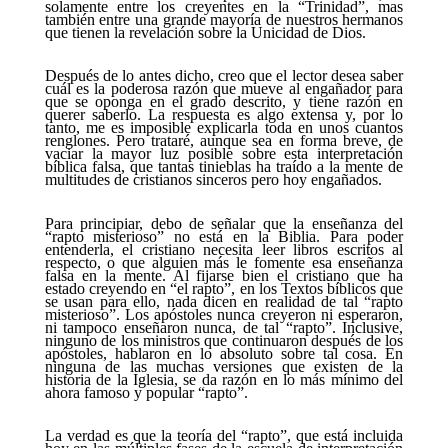
solamente entre los creyentes en la “Trinidad”, mas
también entre una grande mayoría de nuestros hermanos
que tienen la revelación sobre la Unicidad de Dios.
Después de lo antes dicho, creo que el lector desea saber
cuál es la poderosa razón que mueve al engañador para
que se oponga en el grado descrito, y tiene razón en
querer saberlo. La respuesta es algo extensa y, por lo
tanto, me es imposible explicarla toda en unos cuantos
renglones. Pero trataré, aunque sea en forma breve, de
vaciar la mayor luz posible sobre esta interpretación
bíblica falsa, que tantas tinieblas ha traído a la mente de
multitudes de cristianos sinceros pero hoy engañados.
Para principiar, debo de señalar que la enseñanza del
“rapto misterioso” no está en la Biblia. Para poder
entenderla, el cristiano necesita leer libros escritos al
respecto, o que alguien más le fomente esa enseñanza
falsa en la mente. Al fijarse bien el cristiano que ha
estado creyendo en “el rapto”, en los Textos bíblicos que
se usan para ello, nada dicen en realidad de tal “rapto
misterioso”. Los apóstoles nunca creyeron ni esperaron,
ni tampoco enseñaron nunca, de tal “rapto”. Inclusive,
ninguno de los ministros que continuaron después de los
apóstoles, hablaron en lo absoluto sobre tal cosa. En
ninguna de las muchas versiones que existen de la
historia de la Iglesia, se da razón en lo más mínimo del
ahora famoso y popular “rapto”.
La verdad es que la teoría del “rapto”, que está incluida