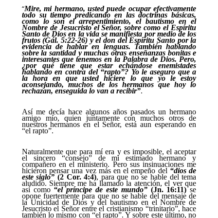
“
Mire, mi hermano, usted puede ocupar efectivamente
todo su tiempo predicando en las doctrinas básicas,
como lo son el arrepentimiento, el bautismo en el
Nombre de Jesucristo el Señor, sobre como el Espíritu
Santo de Dios en la vida se manifiesta por medio de los
frutos (Gál. 5:22-26) y el don del Espíritu Santo por la
evidencia de hablar en lenguas. También hablando
sobre la santidad y muchas otras enseñanzas bonitas e
interesantes que tenemos en la Palabra de Dios. Pero,
¿por qué tiene que estar echándose enemistades
hablando en contra del “rapto”? Yo le aseguro que a
la hora en que usted hiciere lo que yo le estoy
aconsejando, muchos de los hermanos que hoy lo
rechazan, enseguida lo van a recibir”
.
Así me decía hace algunos años pasados un hermano
amigo mío, quien juntamente con muchos otros de
nuestros hermanos en el Señor, está aun esperando en
“el rapto”.
Naturalmente que para mí era y es imposible, el aceptar
el sincero “consejo” de mi estimado hermano y
compañero en el ministerio. Pero sus insinuaciones me
hicieron pensar una vez más en el empeño del
“dios de
este siglo”
(2 Cor. 4:4)
, para que no se hable del tema
aludido. Siempre me ha llamado la atención, el ver que
así como
“el príncipe de este mundo”
(Jn. 16:11)
se
opone fuertemente para que no se hable del mensaje de
la Unicidad de Dios y del bautismo en el Nombre de
Jesucristo el Señor entre el cristianismo “trinitario”, hace
también lo mismo con “el rapto”. Y sobre este último, no