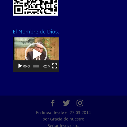
El Nombre de Dios.
Video
Player
00:00
02:40
En línea desde el 27-03-2014
por Gracia de nuestro
Señor Jesucristo.