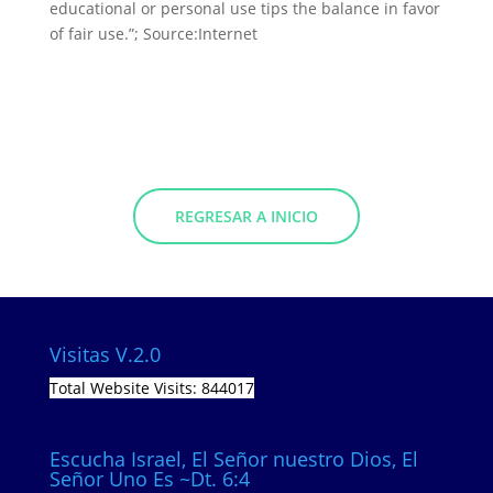
educational or personal use tips the balance in favor
of fair use.”; Source:Internet
REGRESAR A INICIO
Visitas V.2.0
Total Website Visits: 844017
Escucha Israel, El Señor nuestro Dios, El
Señor Uno Es ~Dt. 6:4