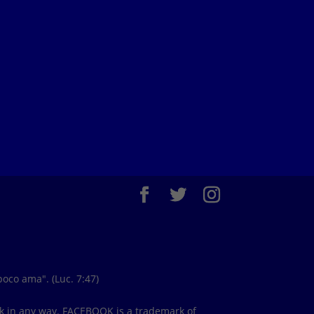
oco ama". (Luc. 7:47)
ook in any way. FACEBOOK is a trademark of