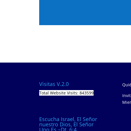
Visitas V.2.0
Quié
Total Website Visits: 843599
Invi
Miem
Escucha Israel, El Señor
nuestro Dios, El Señor
Uno Es ~Dt. 6:4