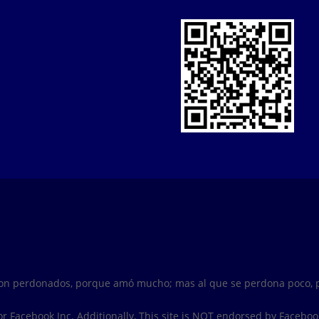
son perdonados, porque amó mucho; mas al que se perdona poco, p
e or Facebook Inc. Additionally, This site is NOT endorsed by Faceb