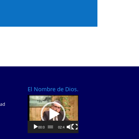
El Nombre de Dios.
Video
dad
Player
00:00
02:40